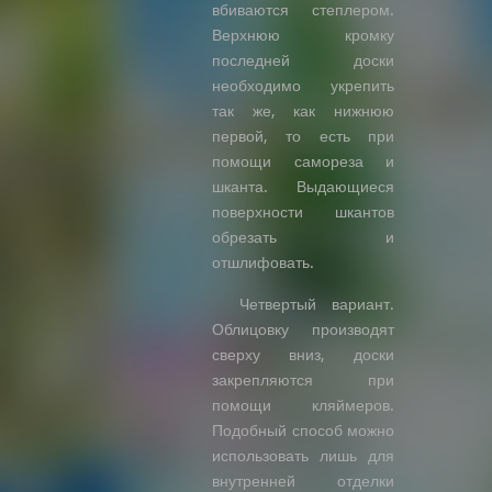
вбиваются степлером.
Верхнюю кромку
последней доски
необходимо укрепить
так же, как нижнюю
первой, то есть при
помощи самореза и
шканта. Выдающиеся
поверхности шкантов
обрезать и
отшлифовать.
Четвертый вариант.
Облицовку производят
сверху вниз, доски
закрепляются при
помощи кляймеров.
Подобный способ можно
использовать лишь для
внутренней отделки