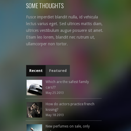
SOME THOUGHTS
Fusce imperdiet blandit nulla, id vehicula
lectus varius eget. Sed ultrices mattis diam,
ultrices vestibulum augue posuere sit amet.
Etiam leo lorem, blandit nec rutrum ut,
ullamcorper non tortor.
Recent
Featured
Which are the safest family
cars??
May 25 2013
How do actors practice french
kissing?
May 18 2013
New perfumes on sale, only