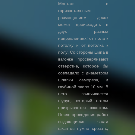
Монтаж с
горизонтальным
размещением досок
может происходить в
двух разных
направлениях: от пола к
потолку и от потолка к
полу. Со стороны шипа в
вагонке просверливают
отверстие, которое бы
совпадало с диаметром
шляпки самореза, и
глубиной около 10 мм. В
него ввинчивается
шуруп, который потом
прикрывается шкантом.
После проведения работ
выдающиеся части
шкантов нужно срезать,