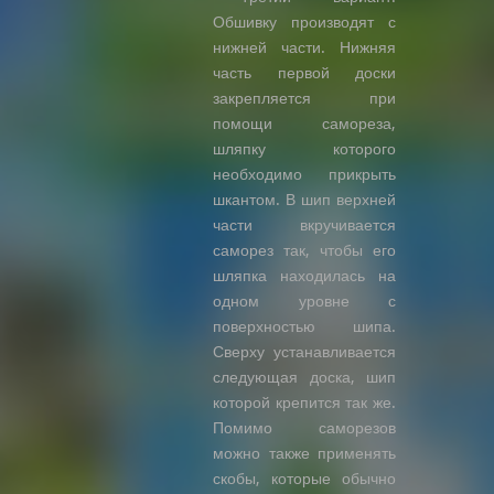
Обшивку производят с
нижней части. Нижняя
часть первой доски
закрепляется при
помощи самореза,
шляпку которого
необходимо прикрыть
шкантом. В шип верхней
части вкручивается
саморез так, чтобы его
шляпка находилась на
одном уровне с
поверхностью шипа.
Сверху устанавливается
следующая доска, шип
которой крепится так же.
Помимо саморезов
можно также применять
скобы, которые обычно