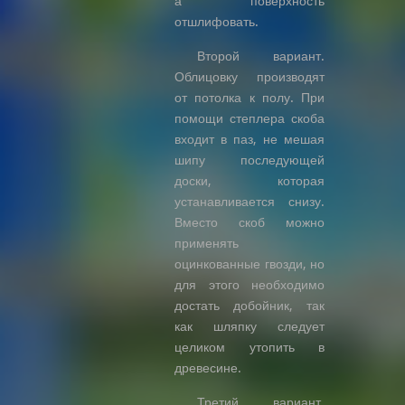
а поверхность
отшлифовать.
Второй вариант.
Облицовку производят
от потолка к полу. При
помощи степлера скоба
входит в паз, не мешая
шипу последующей
доски, которая
устанавливается снизу.
Вместо скоб можно
применять
оцинкованные гвозди, но
для этого необходимо
достать добойник, так
как шляпку следует
целиком утопить в
древесине.
Третий вариант.