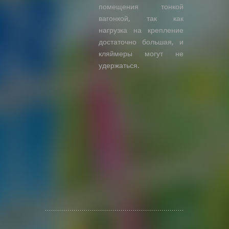
помещения тонкой
вагонкой, так как
нагрузка на крепление
достаточно большая, и
кляймеры могут не
удержаться.