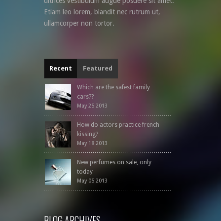
ultrices vestibulum augue posuere sit amet.
Etiam leo lorem, blandit nec rutrum ut,
ullamcorper non tortor.
Recent
Featured
Which are the safest family
cars??
May 25 2013
How do actors practice french
kissing?
May 18 2013
New perfumes on sale, only
today
May 05 2013
BLOG ARCHIVES