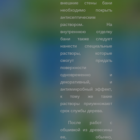
внешние стены бани
необходимо покрыть
антисептическим
раствором. На
внутреннюю отделку
бани также следует
нанести специальные
растворы, которые
смогут придать
поверхности
одновременно и
декоративный, и
антимикробный эффект,
к тому же такие
растворы приумножают
срок службы дерева.
После работ с
обшивкой из древесины
ее, обычно,