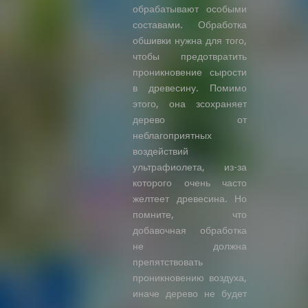
обрабатывают особыми
составами. Обработка
обшивки нужна для того,
чтобы предотвратить
проникновение сырости
в древесину. Помимо
этого, она зсохраняет
дерево от
неблагоприятных
воздействий
ультрафиолета, из-за
которого очень часто
желтеет древесина. Но
помните, что
добавочная обработка
не должна
препятствовать
проникновению воздуха,
иначе дерево не будет