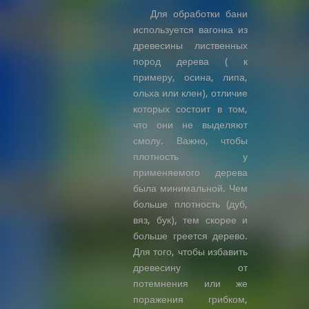
Для обработки бани
используется вагонка из
древесины лиственных
пород дерева ( к
примеру, осина, липа,
ольха или клен), отличие
которых состоит в том,
что они не выделяют
смолу. Важно, чтобы
плотность у
применяемого дерева
была минимальной. Чем
больше плотность (дуб,
вяз, бук), тем скорее и
больше греется дерево.
Для того, чтобы избавить
древесину от
потемнения или же
поражения грибком,