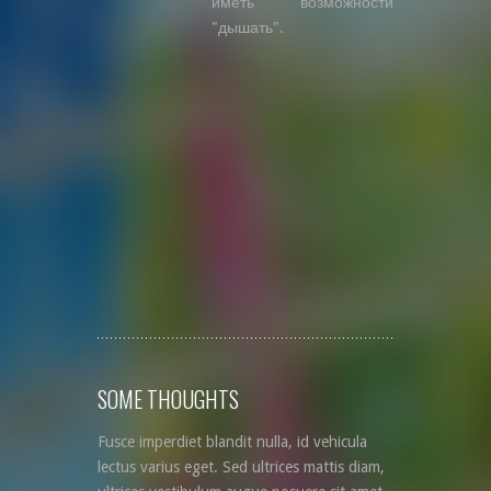
иметь возможности
"дышать".
SOME THOUGHTS
Fusce imperdiet blandit nulla, id vehicula
lectus varius eget. Sed ultrices mattis diam,