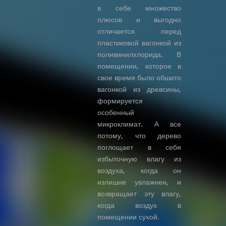
в себе множество
плюсов и выгодно
отличается перед
пластиковой вагонкой из
поливинилхлорида. В
помещении, которое в
свое время было обшито
вагонкой из древсины,
формируется
особенный
микроклимат. А все
потому, что дерево
поглощает в себя
избыточную влагу из
воздуха, когда он
излишне увлажнен, и
возвращает эту влагу,
когда воздух в
помещении сухой.