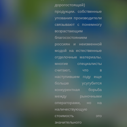
дорогостоящей)
продукции. собственные
упования производители
связывают с понемногу
возрастающим
благосостоянием
россиян и неизменной
модой на естественные
отделочные материалы.
многие специалисты
считают, что в
наступившем году еще
больше усугубится
конкурентная борьба
между рыночными
операторами, но на
наличествующую
стоимость это
значительного