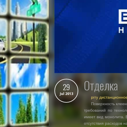
Отделка
29
Jul 2013
рггу дистанционно
Поверхность клеен
требований по технол
имеет вид монолита. В
отсутствия расходов н