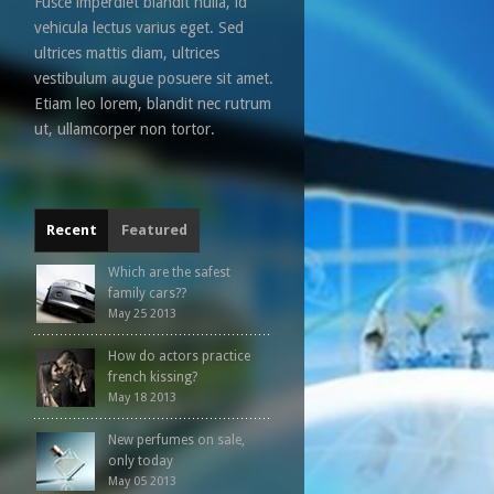
Fusce imperdiet blandit nulla, id
vehicula lectus varius eget. Sed
ultrices mattis diam, ultrices
vestibulum augue posuere sit amet.
Etiam leo lorem, blandit nec rutrum
ut, ullamcorper non tortor.
Recent
Featured
Which are the safest
family cars??
May 25 2013
How do actors practice
french kissing?
May 18 2013
New perfumes on sale,
only today
May 05 2013