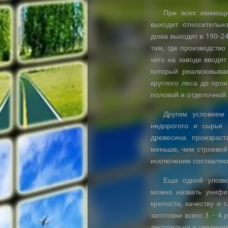
При всех имеющи
выходит относительн
дома выходит в 190-24
там, где производств
чего на заводе вводя
который реализовыва
круглого леса до прои
половой и отделочной 
Другим условием
недорогого и сырья 
древесина произраст
меньше, чем строевой 
исключение составляю
Еще одной уловко
можно назвать унифи
крепости, качеству и 
заготовки всего 3 - 4
лесопильни и увеличи